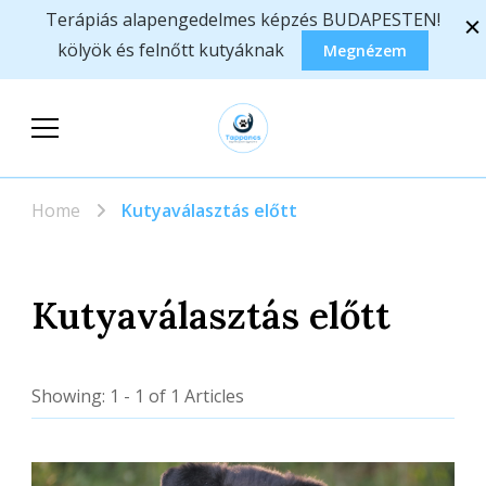
Terápiás alapengedelmes képzés BUDAPESTEN!
kölyök és felnőtt kutyáknak
Megnézem
Tappancs
Állatasszisztált foglalkozások,
Segítőkutyások
képzések
Home
Kutyaválasztás előtt
Egyesülete
Kutyaválasztás előtt
Showing: 1 - 1 of 1 Articles