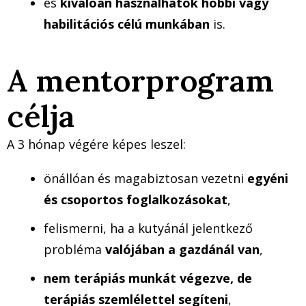
és
kiválóan használhatók hobbi vagy
habilitációs célú munkában
is.
A mentorprogram
célja
A 3 hónap végére képes leszel:
önállóan és magabiztosan vezetni
egyéni
és csoportos foglalkozásokat
,
felismerni, ha a kutyánál jelentkező
probléma
valójában a gazdánál van
,
nem terápiás munkát végezve, de
terápiás szemlélettel segíteni
,