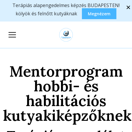
Terápiás alapengedelmes képzés BUDAPESTEN!
kölyök és felnőtt kutyáknak
Megnézem
Tappancs
Állatasszisztált foglalkozások,
Segítőkutyások
képzések
Egyesülete
Mentorprogram
hobbi- és
habilitációs
kutyakiképzőknek