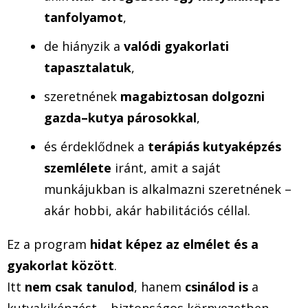
tanfolyamot
,
de hiányzik a
valódi gyakorlati
tapasztalatuk
,
szeretnének
magabiztosan dolgozni
gazda–kutya párosokkal
,
és érdeklődnek a
terápiás kutyaképzés
szemlélete
iránt, amit a saját
munkájukban is alkalmazni szeretnének –
akár hobbi, akár habilitációs céllal.
Ez a program
hidat képez az elmélet és a
gyakorlat között
.
Itt
nem csak tanulod
, hanem
csinálod is
a