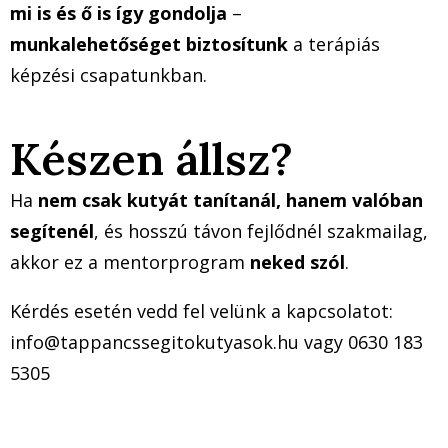
mi is és ő is így gondolja
–
munkalehetőséget biztosítunk
a terápiás
képzési csapatunkban.
Készen állsz?
Ha
nem csak kutyát tanítanál, hanem valóban
segítenél
, és hosszú távon fejlődnél szakmailag,
akkor ez a mentorprogram
neked szól
.
Kérdés esetén vedd fel velünk a kapcsolatot:
info@tappancssegitokutyasok.hu vagy 0630 183
5305