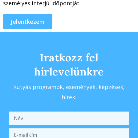
személyes interjú időpontját.
Jelentkezem
Iratkozz fel
hírlevelünkre
Kutyás programok, események, képzések,
hírek.