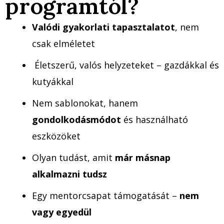
programtól?
Valódi gyakorlati tapasztalatot
, nem
csak elméletet
Életszerű, valós helyzeteket – gazdákkal és
kutyákkal
Nem sablonokat, hanem
gondolkodásmódot
és használható
eszközöket
Olyan tudást, amit
már másnap
alkalmazni tudsz
Egy mentorcsapat támogatását –
nem
vagy egyedül