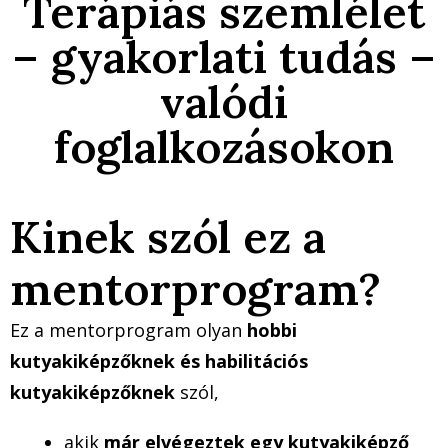
Terápiás szemlélet
– gyakorlati tudás –
valódi
foglalkozásokon
Kinek szól ez a
mentorprogram?
Ez a mentorprogram olyan
hobbi
kutyakiképzőknek és habilitációs
kutyakiképzőknek
szól,
akik
már elvégeztek egy kutyakiképző