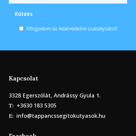
Elfogadom az Adatvédelmi szabályzatot!
Kapcsolat
3328 Egerszólát, Andrássy Gyula 1.
+3630 183 5305
T:
info@tappancssegitokutyasok.hu
E:
Facebook