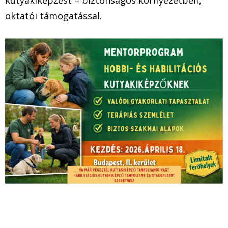
kutyakiképzést – biztonságos környezetben,
oktatói támogatással.