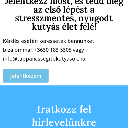
Jelentkezz most, és tedd meg
az első lépést a
stresszmentes, nyugodt
kutyás élet felé!
Kérdés esetén keressetek bennünket
bizalommal: +3630 183 5305 vagy
info@tappancssegitokutyasok.hu
Jelentkezem
Iratkozz fel
hírlevelünkre