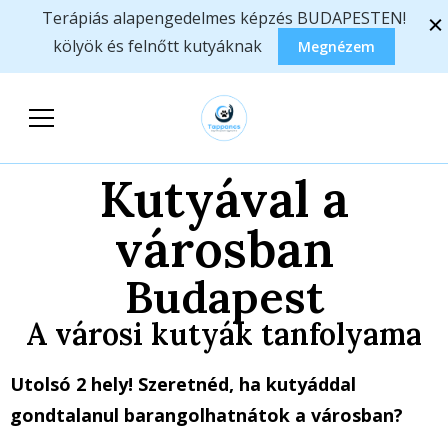
Terápiás alapengedelmes képzés BUDAPESTEN!
kölyök és felnőtt kutyáknak
Megnézem
Tappancs
Állatasszisztált foglalkozások,
Segítőkutyások
képzések
Kutyával a
Egyesülete
városban
Budapest
A városi kutyák tanfolyama
Utolsó 2 hely! Szeretnéd, ha kutyáddal
gondtalanul barangolhatnátok a városban?