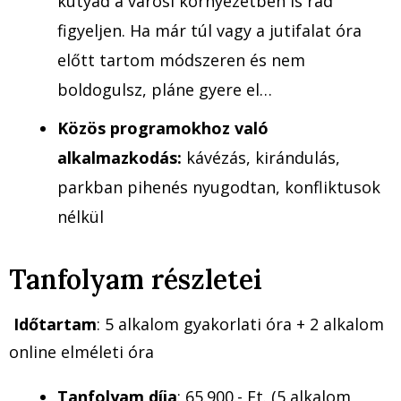
kutyád a városi környezetben is rád
figyeljen. Ha már túl vagy a jutifalat óra
előtt tartom módszeren és nem
boldogulsz, pláne gyere el…
Közös programokhoz való
alkalmazkodás:
kávézás, kirándulás,
parkban pihenés nyugodtan, konfliktusok
nélkül
Tanfolyam részletei
Időtartam
: 5 alkalom gyakorlati óra + 2 alkalom
online elméleti óra
Tanfolyam díja
: 65.900.- Ft. (5 alkalom