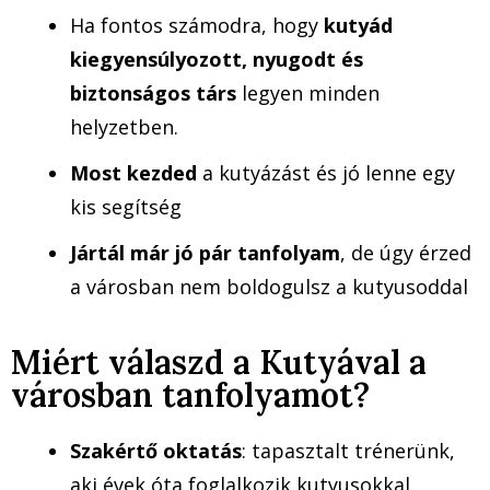
Ha fontos számodra, hogy
kutyád
kiegyensúlyozott, nyugodt és
biztonságos társ
legyen minden
helyzetben.
Most kezded
a kutyázást és jó lenne egy
kis segítség
Jártál már jó pár tanfolyam
, de úgy érzed
a városban nem boldogulsz a kutyusoddal
Miért válaszd a Kutyával a
városban tanfolyamot?
Szakértő oktatás
: tapasztalt trénerünk,
aki évek óta foglalkozik kutyusokkal,