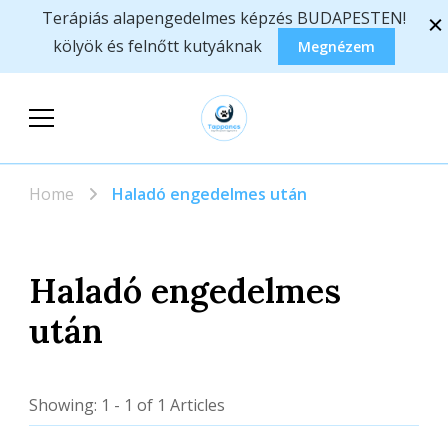
Terápiás alapengedelmes képzés BUDAPESTEN!
kölyök és felnőtt kutyáknak
Megnézem
Tappancs
Állatasszisztált foglalkozások,
Segítőkutyások
képzések
Home
Haladó engedelmes után
Egyesülete
Haladó engedelmes
után
Showing: 1 - 1 of 1 Articles