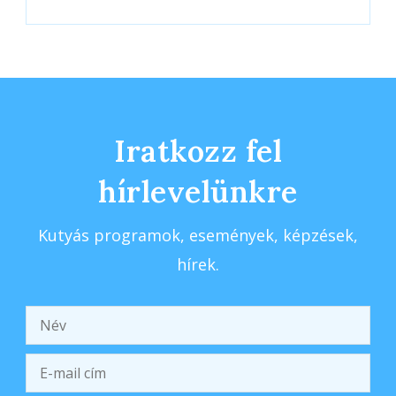
Iratkozz fel
hírlevelünkre
Kutyás programok, események, képzések,
hírek.