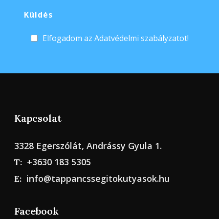
Elfogadom az Adatvédelmi szabályzatot!
Kapcsolat
3328 Egerszólát, Andrássy Gyula 1.
+3630 183 5305
T:
info@tappancssegitokutyasok.hu
E:
Facebook