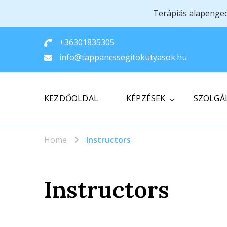
Terápiás alapenge
+36301835305
info@tappancssegitokutyasok.hu
KEZDŐOLDAL
KÉPZÉSEK
SZOLGÁ
Home
Instructors
Instructors