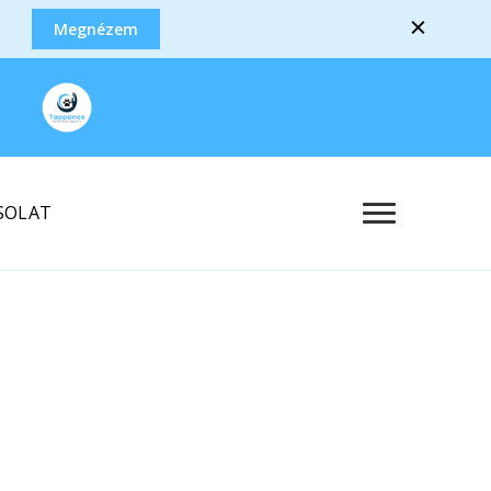
Megnézem
Tappancs
Állatasszisztált foglalkozások, képzések
Segítőkutyások
Egyesülete
SOLAT