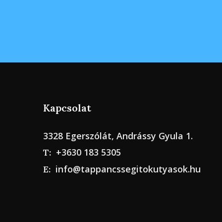
Kapcsolat
3328 Egerszólát, Andrássy Gyula 1.
+3630 183 5305
T:
info@tappancssegitokutyasok.hu
E: