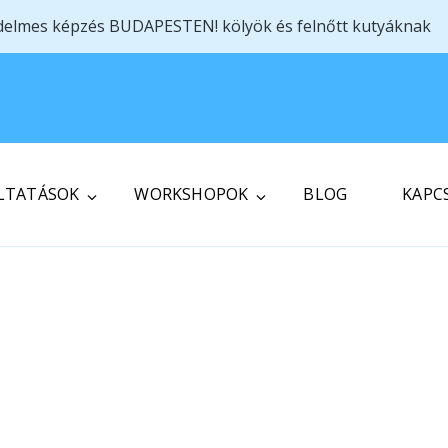
delmes képzés BUDAPESTEN! kölyök és felnőtt kutyáknak
LTATÁSOK
WORKSHOPOK
BLOG
KAPC