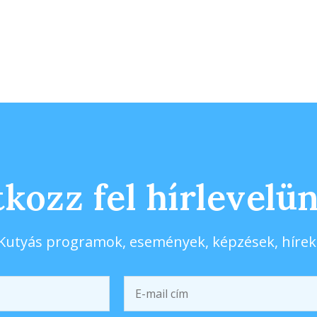
tkozz fel hírlevelü
Kutyás programok, események, képzések, hírek