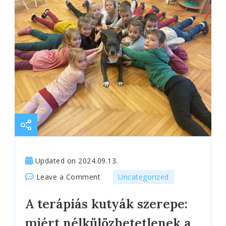
Updated on
2024.09.13.
on
Leave a Comment
Uncategorized
A
A terápiás kutyák szerepe:
terápiás
kutyák
miért nélkülözhetetlenek a