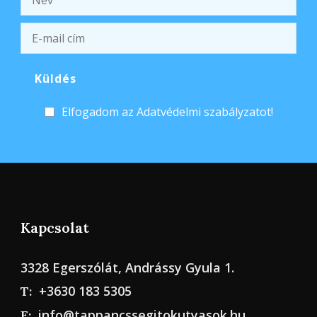
Elfogadom az Adatvédelmi szabályzatot!
Kapcsolat
3328 Egerszólát, Andrássy Gyula 1.
+3630 183 5305
T:
info@tappancssegitokutyasok.hu
E: