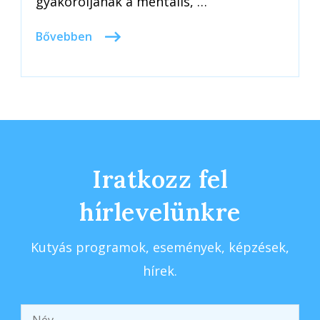
gyakoroljanak a mentális, …
Bővebben
Iratkozz fel
hírlevelünkre
Kutyás programok, események, képzések,
hírek.