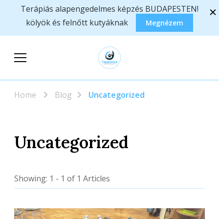
Terápiás alapengedelmes képzés BUDAPESTEN!
kölyök és felnőtt kutyáknak
Megnézem
Tappancs
Állatasszisztált foglalkozások,
Segítőkutyások
képzések
Home
Blog
Uncategorized
Egyesülete
Uncategorized
Showing: 1 - 1 of 1 Articles