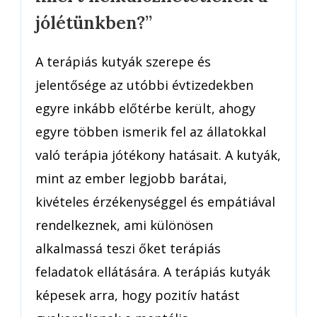
szerepe:
jólétünkben?”
miért
nélkülözhetetlenek
a
A terápiás kutyák szerepe és
jólétünkben?”
jelentősége az utóbbi évtizedekben
egyre inkább előtérbe került, ahogy
egyre többen ismerik fel az állatokkal
való terápia jótékony hatásait. A kutyák,
mint az ember legjobb barátai,
kivételes érzékenységgel és empátiával
rendelkeznek, ami különösen
alkalmassá teszi őket terápiás
feladatok ellátására. A terápiás kutyák
képesek arra, hogy pozitív hatást