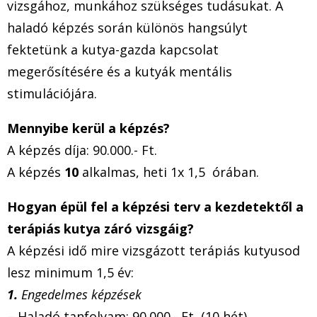
vizsgához, munkához szükséges tudásukat. A
haladó képzés során különös hangsúlyt
fektetünk a kutya-gazda kapcsolat
megerősítésére és a kutyák mentális
stimulációjára.
Mennyibe kerül a képzés?
A képzés díja: 90.000.- Ft.
A képzés
10
alkalmas, heti 1x 1,5 órában.
Hogyan épül fel a képzési terv a kezdetektől a
terápiás kutya záró vizsgáig?
A képzési idő mire vizsgázott terápiás kutyusod
lesz minimum 1,5 év:
1.
Engedelmes képzések
– Haladó tanfolyam: 90.000.- Ft (10 hét).