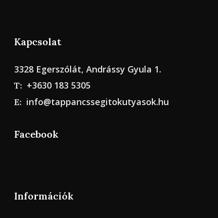
Kapcsolat
3328 Egerszólát, Andrássy Gyula 1.
+3630 183 5305
T:
info@tappancssegitokutyasok.hu
E:
Facebook
Információk