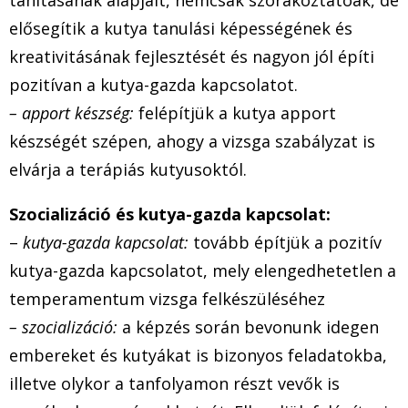
tanításának alapjait, nemcsak szórakoztatóak, de
elősegítik a kutya tanulási képességének és
kreativitásának fejlesztését és nagyon jól építi
pozitívan a kutya-gazda kapcsolatot.
– apport készség:
felépítjük a kutya apport
készségét szépen, ahogy a vizsga szabályzat is
elvárja a terápiás kutyusoktól.
Szocializáció és kutya-gazda kapcsolat:
–
kutya-gazda kapcsolat:
tovább építjük a pozitív
kutya-gazda kapcsolatot, mely elengedhetetlen a
temperamentum vizsga felkészüléséhez
– szocializáció:
a képzés során bevonunk idegen
embereket és kutyákat is bizonyos feladatokba,
illetve olykor a tanfolyamon részt vevők is