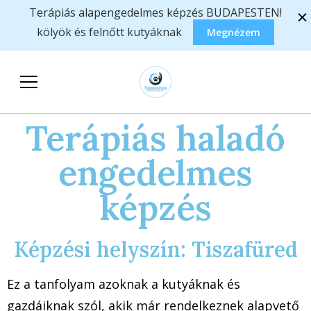
Terápiás alapengedelmes képzés BUDAPESTEN!
kölyök és felnőtt kutyáknak
Megnézem
Tappancs
Állatasszisztált foglalkozások,
Segítőkutyások
képzések
Terápiás haladó
Egyesülete
engedelmes
képzés
Képzési helyszín: Tiszafüred
Ez a tanfolyam azoknak a kutyáknak és
gazdáiknak szól, akik már rendelkeznek alapvető