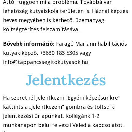
Attól függően mi a probléma. Továbbá van
lehetőség kutyaiskola területén is. Háznál képzés
heves megyében is kérhető, üzemanyag
költségtérítés felszámításával.
Bővebb információ:
Faragó Mariann habilitációs
kutyakiképző, +3630 183 5305 vagy
info@tappancssegitokutyasok.hu
Jelentkezés
Ha szeretnél jelentkezni „Egyéni képzésünkre”
kattints a „Jelentkezem” gombra és töltsd ki
jelentkezési űrlapunkat. Kollégánk 1-2
munkanapon belül felveszi Veled a kapcsolatot.