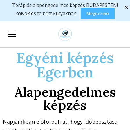
Terápiás alapengedelmes képzés BUDAPESTEN!
kölyök és felnőtt kutyáknak
Megnézem
Tappancs
Állatasszisztált foglalkozások,
Segítőkutyások
képzések
Egyéni képzés
Egyesülete
Egerben
Alapengedelmes
képzés
Napjainkban előfordulhat, hogy időbeosztása