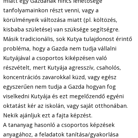
miatt egy Gazdának nincs lehetősége
tanfolyamainkon részt venni, vagy a
körülményeik változása miatt (pl. költözés,
kisbaba születése) van szüksége segítségre.
Másik tradicionális, sok Kutya tulajdonost érintő
probléma, hogy a Gazda nem tudja vállalni
Kutyájával a csoportos kiképzésen való
részvételt, mert Kutyája agresszív, csaholós,
koncentrációs zavarokkal küzd, vagy egész
egyszerűen nem tudja a Gazda hogyan fog
viselkedni Kutyája és ezt megelőzendő egyéni
oktatást kér az iskolán, vagy saját otthonában.
Nekik ajánljuk ezt a fajta képzést.
A tananyag hasonló a csoportos képzések
anyagához, a feladatok tanítása/gyakorlása