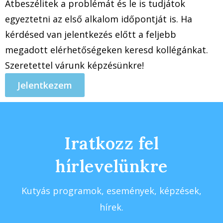
Átbeszélitek a problémát és le is tudjátok
egyeztetni az első alkalom időpontját is. Ha
kérdésed van jelentkezés előtt a feljebb
megadott elérhetőségeken keresd kollégánkat.
Szeretettel várunk képzésünkre!
Jelentkezem
Iratkozz fel
hírlevelünkre
Kutyás programok, események, képzések,
hírek.