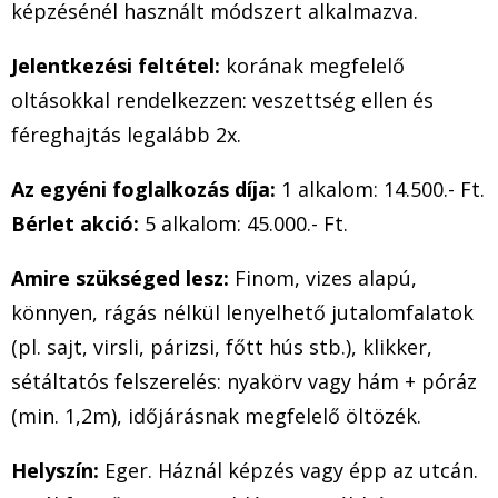
képzésénél használt módszert alkalmazva.
Jelentkezési feltétel:
korának megfelelő
oltásokkal rendelkezzen: veszettség ellen és
féreghajtás legalább 2x.
Az egyéni foglalkozás díja:
1 alkalom: 14.500.- Ft.
Bérlet akció:
5 alkalom: 45.000.- Ft.
Amire szükséged lesz:
Finom, vizes alapú,
könnyen, rágás nélkül lenyelhető jutalomfalatok
(pl. sajt, virsli, párizsi, főtt hús stb.), klikker,
sétáltatós felszerelés: nyakörv vagy hám + póráz
(min. 1,2m), időjárásnak megfelelő öltözék.
Helyszín:
Eger. Háznál képzés vagy épp az utcán.