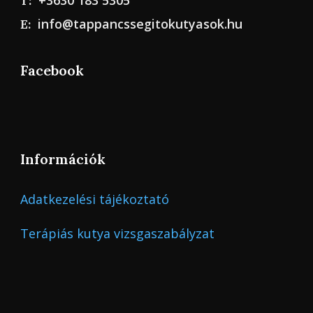
+3630 183 5305
T:
info@tappancssegitokutyasok.hu
E:
Facebook
Információk
Adatkezelési tájékoztató
Terápiás kutya vizsgaszabályzat